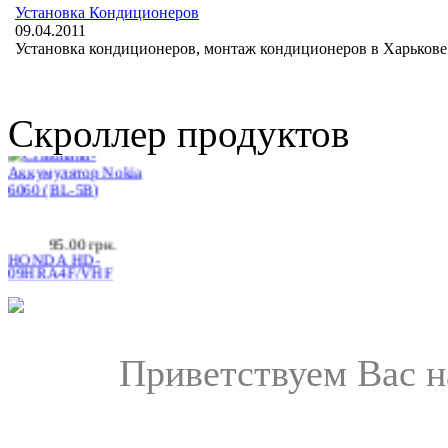
Позвоните, чтобы
Установка Кондиционеров
уточнить цену
09.04.2011
Craftmann-
Установка кондиционеров, монтаж кондиционеров в Харькове 
Аккумулятор Nokia
6060 (BL-5B)
Скроллер продуктов
95.00 грн.
HONDA HD-
09HRA4F/VHF
Приветствуем Вас н
4 180.00 грн.
LUBERG LSR-12 HE
Prestige