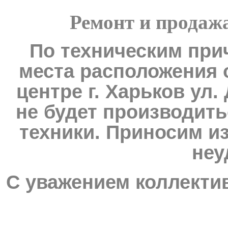
Ремонт и продаж
По техническим при
2 890.00 грн.
TOSOT GK-24A - DC
INVERTER
места расположения 
центре г. Харьков ул
не будет производит
техники. Приносим и
Позвоните, чтобы
уточнить цену
неу
TOSOT GN-09F
Plzma ion
С уважением коллектив