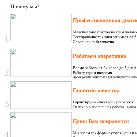
Позвоните, чтобы
уточнить цену
Почему мы?
DEKKER
DSH135R/E Eco
Профессиональная диагн
Максимально быстро выявим полом
1
Тестирование техники занимает от 5 
Совершенно
бесплатно
Работаем оперативно
2 435.00 грн.
IDEA ISR-24HR-
ADN1
Время работы от 2х часов до 5 дней
2
Работу сдаем
вовремя
Время работы зависит от сложности работ и обго
Гарантия качества
3
Гарантируем качественную работу
Oтлично выполненная работа - наша 
6 650.00 грн.
SAMSUNG
AQ09UGF
Цены Вам понравятся
4
Мы знаем как формируются цены в г