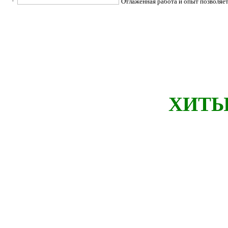
Отлаженная работа и опыт позволяе
2 930.00 грн.
HONDA HD-
09HRA4F/VHS
ХИТЫ
4 195.00 грн.