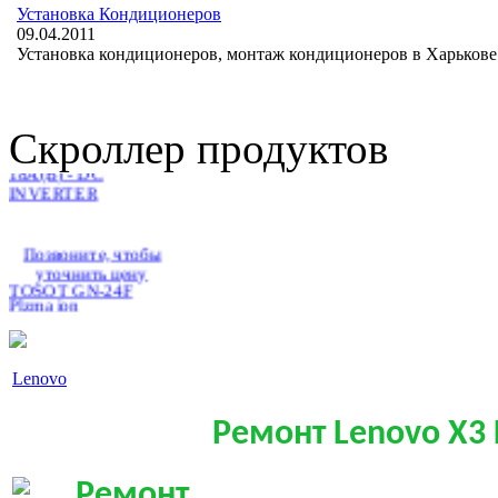
Установка Кондиционеров
2 515.00 грн.
TOSOT GU-18A(B) -
09.04.2011
DC INVERTER
Установка кондиционеров, монтаж кондиционеров в Харькове 
Скроллер продуктов
Позвоните, чтобы
уточнить цену
TOSOT GN-24F
Plzma ion
Lenovo
Позвоните, чтобы
Ремонт Lenovo X3 
уточнить цену
IDEA ISR-09HR