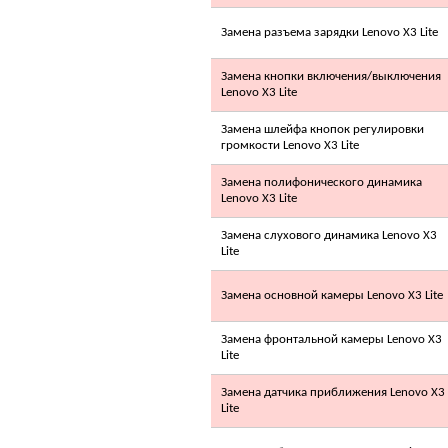
6 150.00 грн.
Замена разъема зарядки Lenovo X3 Lite
TOSOT GN-12F
Plzma ion
Замена кнопки включения/выключения
Lenovo X3 Lite
Замена шлейфа кнопок регулировки
громкости Lenovo X3 Lite
Замена полифонического динамика
Позвоните, чтобы
Lenovo X3 Lite
уточнить цену
HPC HPT-09 H1
Замена слухового динамика Lenovo X3
Lite
Замена основной камеры Lenovo X3 Lite
Замена фронтальной камеры Lenovo X3
Lite
2 050.00 грн.
Замена датчика приближения Lenovo X3
LG A09LK(E,H,R)
Lite