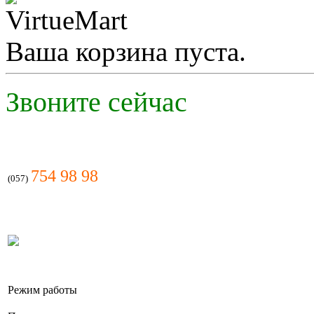
Ваша корзина пуста.
2 130.00 грн.
TOSOT GN-12F
Plzma ion
Звоните сейчас
Позвоните, чтобы
754 98 98
(057)
уточнить цену
IDEA ISR-07HR-R
Режим работы
2 080.00 грн.