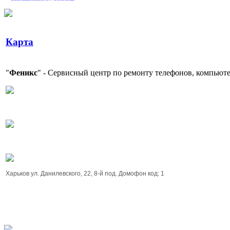
AC Adapter HP 19V
4.74A 4.8x1.7mm
bullet plug Black
Карта
"
Феникс
" - Сервисный центр по ремонту телефонов, компьюте
338.00 грн.
Midea MSV1-07HR
Позвоните, чтобы
Харьков ул. Данилевского, 22, 8-й под. Домофон код: 1
уточнить цену
TOSOT GN-07A