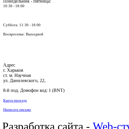
TOSOT GN-09A
Понедельник - пятница:
10:30 - 18:00
Суббота:
11:30 - 18:00
Воскресенье: Выходной
2 300.00 грн.
IDEA ISR-12HR-RN1
Адрес
г. Харьков
ст. м. Научная
ул. Данилевского, 22,
8-й под. Домофон код: 1 (BNT)
2 515.00 грн.
Midea MSR-09HRA
Карта проезда
Написать письмо
Разработка сайта -
Web-ст