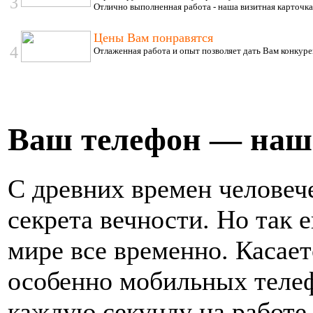
3
Oтлично выполненная работа - наша визитная карточка
Цены Вам понравятся
4
Отлаженная работа и опыт позволяет дать Вам конкур
Позвоните, чтобы
уточнить цену
IDEA ISR-18HR-
Ваш телефон — наш
ADN1
С древних времен человече
секрета вечности. Но так е
5 450.00 грн.
LG S24LHQ
мире все временно. Касает
особенно мобильных теле
каждую секунду на работе,