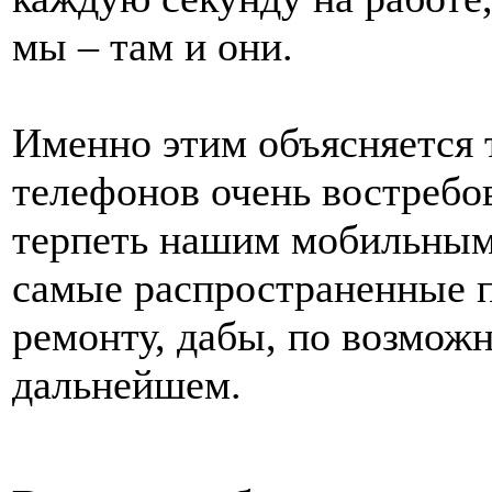
мы – там и они.
Позвоните, чтобы
уточнить цену
IDEA ISR-12HR-R
Именно этим объясняется 
телефонов очень востребов
терпеть нашим мобильным
2 450.00 грн.
самые распространенные 
IDEA ISR-09ARDN1
ION
ремонту, дабы, по возможн
дальнейшем.
0.00 грн.
Midea MSR-09HRA