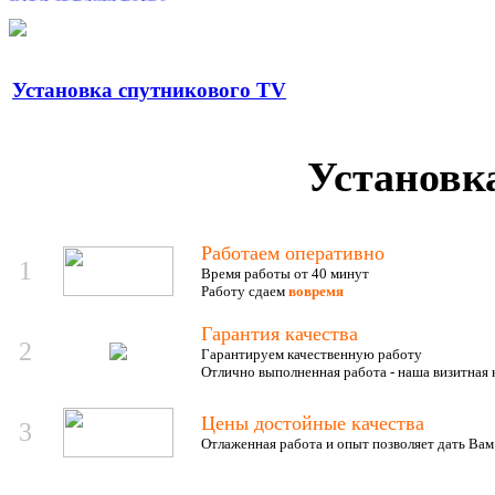
Установка спутникового TV
0.00 грн.
SATURN CS-12H
Установк
Работаем оперативно
1
Время работы от 40 минут
Работу сдаем
вовремя
2 399.00 грн.
IDEA ISR-24HR-
Гарантия качества
ADN1
2
Гарантируем качественную работу
Oтлично выполненная работа - наша визитная 
Цены достойные качества
3
Отлаженная работа и опыт позволяет дать Вам