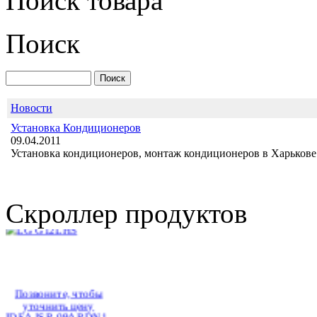
Поиск товара
TOSOT GN-07F
Plzma ion
Поиск
Новости
Установка Кондиционеров
Позвоните, чтобы
09.04.2011
уточнить цену
Установка кондиционеров, монтаж кондиционеров в Харькове 
LG G12LHS
Скроллер продуктов
Позвоните, чтобы
уточнить цену
IDEA ISR-09ARDN1
ION