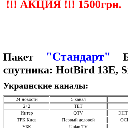
!!! АКЦИЯ !!! 1500грн.
Позвоните, чтобы
уточнить цену
DEKKER DSH105R
Green line + ТЭН
"Стандарт"
Пакет
Бе
спутника: HotBird 13E, S
Позвоните, чтобы
Украинские каналы:
уточнить цену
TOSOT GN-24F
Plzma ion
24-новости
5 канал
2+2
ТЕТ
Интер
QTV
ЭНТ
ТРК Киев
Первый деловой
ОСК
УБК
Unian TV