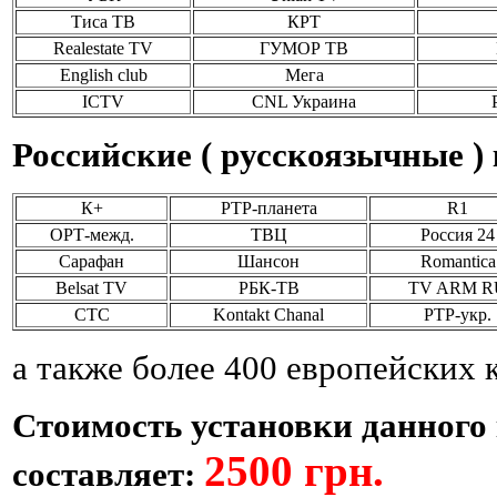
Позвоните, чтобы
Тиса ТВ
КРТ
уточнить цену
Realestate TV
ГУМОР ТВ
English club
Мега
ICTV
CNL Украина
Российские ( русскоязычные )
К+
РТР-планета
R1
ОРТ-межд.
ТВЦ
Россия 24
Сарафан
Шансон
Romantica
Belsat TV
РБК-ТВ
TV ARM R
СТС
Kontakt Chanal
РТР-укр.
а также более 400 европейских 
Стоимость установки данного
2500 грн.
составляет: