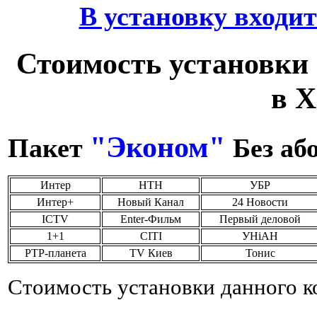
6 650.00 грн.
В установку входи
LUBERG LSR-12 HD
DELUXE
Стоимость установки 
в Х
2 240.00 грн.
LG S18AHQ
"Эконом"
Пакет
Без аб
Интер
НТН
УБР
Интер+
Новый Канал
24 Новости
ICTV
Enter-Фильм
Первый деловой
1+1
CITI
УНiАН
Позвоните, чтобы
РТР-планета
TV Киев
Тонис
уточнить цену
LG С07LH(E,H,R)
NEW
Стоимость установки данного к