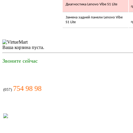
Диагностика Lenovo Vibe S1 Lite
г
Замена задней панели Lenovo Vibe
S1 Lite
г
2 600.00 грн.
LG S18AHQ
Ваша корзина пуста.
Звоните сейчас
Позвоните, чтобы
уточнить цену
IDEA ISR-07HR
754 98 98
(057)
0.00 грн.