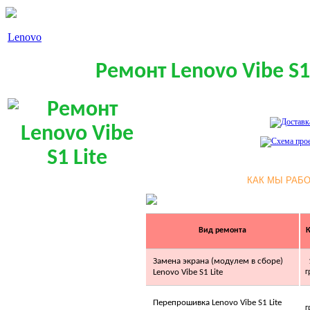
Lenovo
Ремонт Lenovo Vibe S1 
Позвоните, чтобы
уточнить цену
IDEA ISR-12HR-T +
plazma
КАК МЫ РАБ
2 286.00 грн.
IDEA ISR-09ARDN1
ION
Вид ремонта
К
Замена экрана (модулем в сборе)
Lenovo Vibe S1 Lite
г
Перепрошивка Lenovo Vibe S1 Lite
г