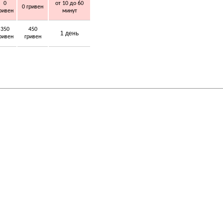
0
от 10 до 60
0 гривен
ривен
минут
350
450
1 день
ривен
гривен