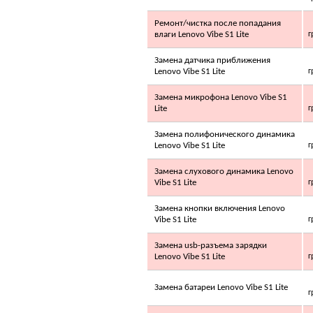
0.00 грн.
Ремонт/чистка после попадания
Аккумулятор
Craftmann Nokia 2100
влаги Lenovo Vibe S1 Lite
г
(BLD-3)
Замена датчика приближения
Lenovo Vibe S1 Lite
г
Замена микрофона Lenovo Vibe S1
Lite
г
95.00 грн.
Замена полифонического динамика
Аккумулятор
Lenovo Vibe S1 Lite
г
Craftmann для Nokia
BL-5CA (1200)
Замена слухового динамика Lenovo
850mAh
Vibe S1 Lite
г
Замена кнопки включения Lenovo
Vibe S1 Lite
г
Замена usb-разъема зарядки
95.00 грн.
Lenovo Vibe S1 Lite
г
LUBERG LSR-09 HE
Prestige
Замена батареи Lenovo Vibe S1 Lite
г