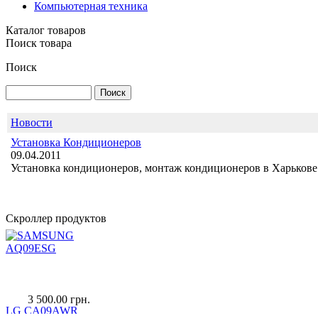
Компьютерная техника
Каталог товаров
Поиск товара
IDEA ISR-36HR-A
Поиск
Новости
Установка Кондиционеров
09.04.2011
7 900.00 грн.
SAMSUNG
Установка кондиционеров, монтаж кондиционеров в Харькове 
AQ09ESG
Скроллер продуктов
3 500.00 грн.
LG СA09AWR
INVERTER