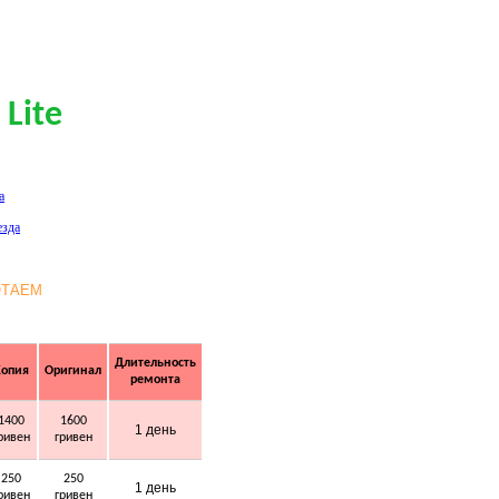
Lite
ОТАЕМ
Длительность
опия
Оригинал
ремонта
1400
1600
1 день
ривен
гривен
250
250
1 день
ривен
гривен