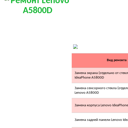
322.00 грн.
Midea MSR-
09HR(R19)
Вид ремонта
2 490.00 грн.
Замена экрана (отдельно от стекл
LG S09AF AURO
IdeaPhone A5800D
INVERTER
Замена сенсорного стекла (отдел
Lenovo A5800D
Замена корпуса Lenovo IdeaPhon
Замена задней панели Lenovo Id
Позвоните, чтобы
уточнить цену