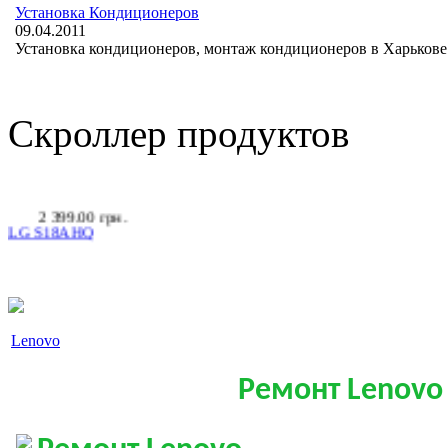
3 690.00 грн.
Установка Кондиционеров
SATURN CS-12H
09.04.2011
Установка кондиционеров, монтаж кондиционеров в Харькове 
Скроллер продуктов
2 399.00 грн.
LG S18AHQ
Lenovo
Позвоните, чтобы
уточнить цену
AC Adapter ACER
Ремонт Lenovo
19V, 4.74A, 90W
(5.5*1.7) трубка