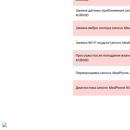
Замена датчика приближения Len
A5800D
7 860.00 грн.
Замена вибро-мотора Lenovo Id
DEKKER
DSH135R/E Eco
Замена Wi-Fi модуля Lenovo Ide
Просушка после попадания влаги
A5800D
Перепрошивка Lenovo IdeaPhone
2 435.00 грн.
Диагностика Lenovo IdeaPhone A