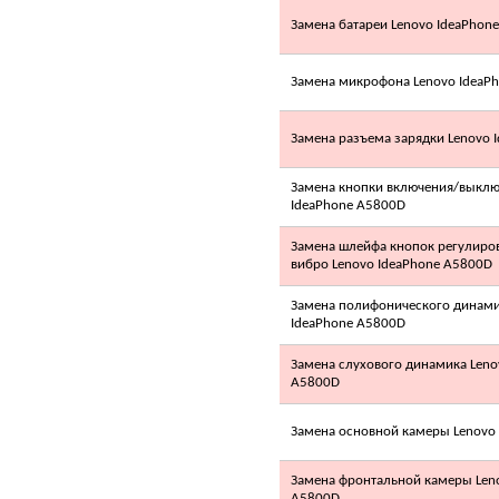
LG A09LH1/2
Замена батареи Lenovo IdeaPhon
Замена микрофона Lenovo IdeaP
Замена разъема зарядки Lenovo 
Позвоните, чтобы
Замена кнопки включения/выклю
уточнить цену
IdeaPhone A5800D
LG A09LK(E,H,R)
Замена шлейфа кнопок регулиров
вибро Lenovo IdeaPhone A5800D
Замена полифонического динами
IdeaPhone A5800D
Замена слухового динамика Leno
A5800D
Позвоните, чтобы
уточнить цену
SAMSUNG
Замена основной камеры Lenovo
AQV12KBB
Замена фронтальной камеры Len
A5800D