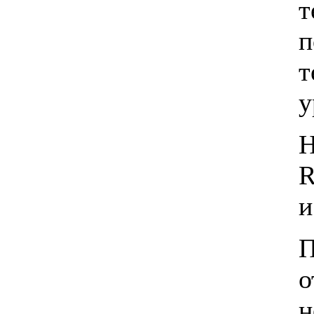
т
п
3 710.00 грн.
AC Adapter Asus 19V,
т
2.1A, 40W
(2.5x0.7mm) трубка
у
Н
R
322.00 грн.
SATURN CS-18QF
и
П
о
4 300.00 грн.
IDEA ISR-18HR-RN1
н