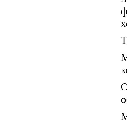
ф
х
Т
3 780.00 грн.
М
к
О
о
М