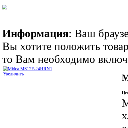
Позвоните, чтобы
уточнить цену
TOSOT GN-09F
Информация
: Ваш брауз
Plzma ion
Вы хотите положить товар
то Вам необходимо включи
Позвоните, чтобы
Увеличить
M
уточнить цену
IDEA ISR-18HR-R
Це
М
х
3 690.00 грн.