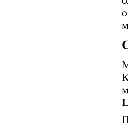
о
HPC HPT-12 H1
о
м
2 280.00 грн.
LG S09LHQ
M
К
м
Позвоните, чтобы
L
уточнить цену
LUBERG LSR-18 HD
DELUXE
П