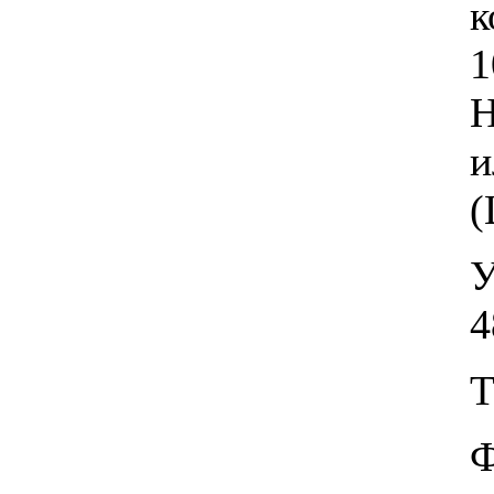
к
1
Н
и
(
У
4
Т
Ф