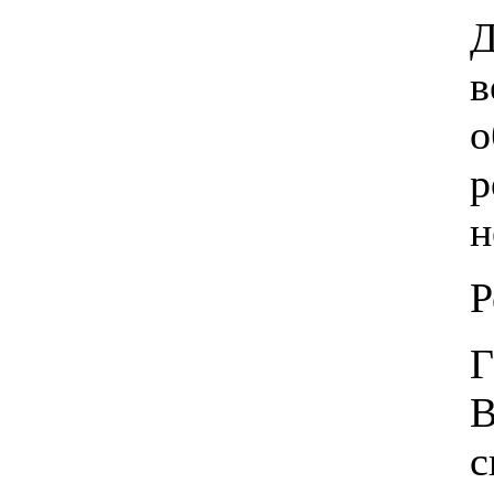
Д
в
о
р
н
Р
Г
В
с