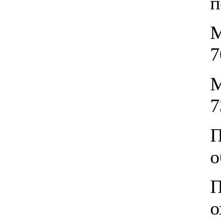
п
М
7
М
7
П
о
П
о