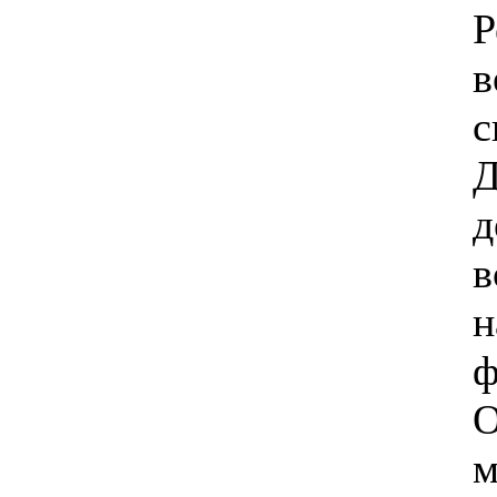
Р
в
с
Д
д
в
н
ф
О