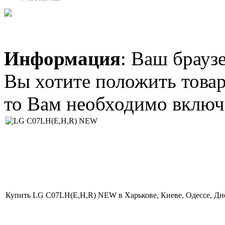
ASYA09LKC/AOYR09LKC
Информация
: Ваш брауз
Вы хотите положить товар
6 600.00 грн.
IDEA ISR-12HR-
ADN1
то Вам необходимо включи
3 970.00 грн.
Midea MSR-07HRN1
ION.R410
Купить LG С07LH(E,H,R) NEW в Харькове, Киеве, Одессе, Дн