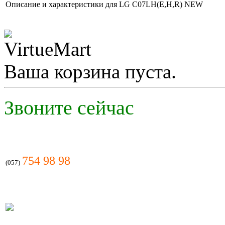
Описание и характеристики для LG С07LH(E,H,R) NEW
0.00 грн.
Midea MS11D-
09HRN1
Ваша корзина пуста.
Звоните сейчас
2 290.00 грн.
LG S12AHQ
754 98 98
(057)
Позвоните, чтобы
уточнить цену
Midea MSX-09HRN1