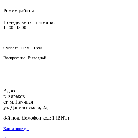
Режим работы
Понедельник - пятница:
10:30 - 18:00
Позвоните, чтобы
уточнить цену
Суббота:
11:30 - 18:00
SAMSUNG
AQ09UGF
Воскресенье: Выходной
Адрес
2 930.00 грн.
г. Харьков
LG G12LHT
ст. м. Научная
ул. Данилевского, 22,
8-й под. Домофон код: 1 (BNT)
Карта проезда