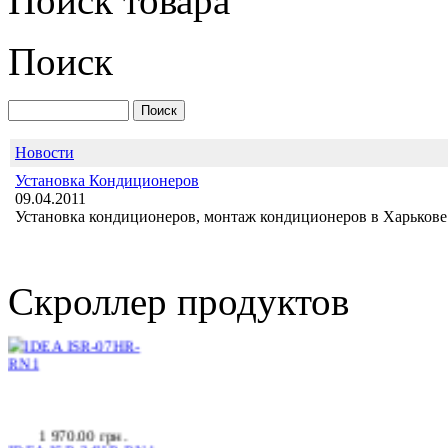
Поиск товара
Поиск
DEKKER
DSH135R/L LUX
Новости
Установка Кондиционеров
09.04.2011
Установка кондиционеров, монтаж кондиционеров в Харькове 
Позвоните, чтобы
уточнить цену
IDEA ISR-07HR-RN1
Скроллер продуктов
1 970.00 грн.
IDEA ISR-24HR-RN1