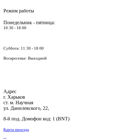
Режим работы
Понедельник - пятница:
10:30 - 18:00
Позвоните, чтобы
уточнить цену
LG G07LHT
Суббота:
11:30 - 18:00
Воскресенье: Выходной
Адрес
3 100.00 грн.
г. Харьков
Midea MSV1-12HR
ст. м. Научная
ул. Данилевского, 22,
8-й под. Домофон код: 1 (BNT)
Карта проезда