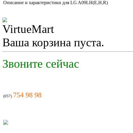
Описание и характеристики для LG A09LH(E,H,R)
6 140.00 грн.
IDEA ISR-07HR-BN1
Ваша корзина пуста.
2 634.00 грн.
Звоните сейчас
TOSOT GN-07F
Plzma ion
754 98 98
(057)
Позвоните, чтобы
уточнить цену
LG С07LH(E,H,R)
NEW