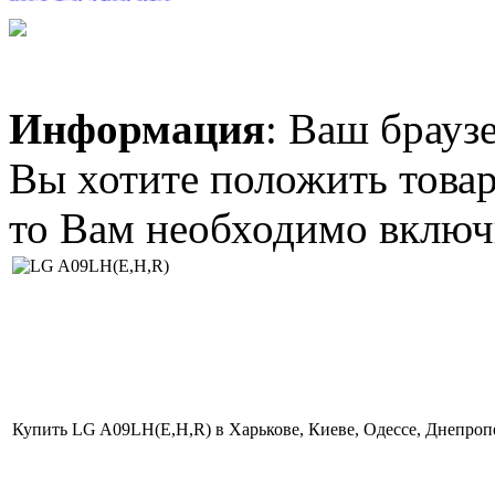
Информация
: Ваш брауз
5 035.00 грн.
Вы хотите положить товар
Midea MS12F-
24HRN1
то Вам необходимо включи
5 315.00 грн.
SAMSUNG
AQV09YWC
Купить LG A09LH(E,H,R) в Харькове, Киеве, Одессе, Днепроп