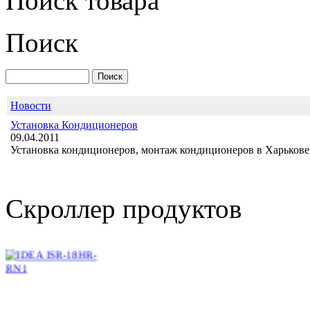
Поиск товара
Поиск
SATURN CS-07QF
Новости
Установка Кондиционеров
09.04.2011
Установка кондиционеров, монтаж кондиционеров в Харькове 
2 295.00 грн.
IDEA ISR-18HR-RN1
Скроллер продуктов
3 780.00 грн.