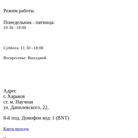
60W прямоугольник
Режим работы
Понедельник - пятница:
10:30 - 18:00
725.00 грн.
DEKKER
Суббота:
11:30 - 18:00
DSH105R/QDC
QUEEN R410
Воскресенье: Выходной
INVERTER
Адрес
Позвоните, чтобы
г. Харьков
уточнить цену
ст. м. Научная
DEKKER DSH105R
ул. Данилевского, 22,
Green line + ТЭН
8-й под. Домофон код: 1 (BNT)
Карта проезда