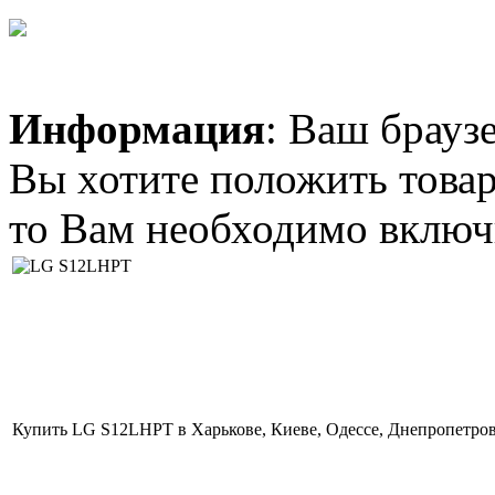
AC Adapter ACER
19V, 4.74A, 90W
(5.5*1.7) трубка
Информация
: Ваш брауз
Вы хотите положить товар
322.00 грн.
LG S07LHQ
то Вам необходимо включи
Позвоните, чтобы
уточнить цену
SAMSUNG
AQ09UGF
Купить LG S12LHPT в Харькове, Киеве, Одессе, Днепропетро