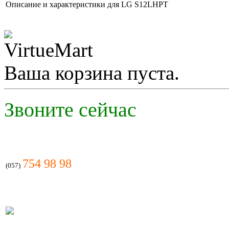
Описание и характеристики для LG S12LHPT
2 930.00 грн.
SATURN ST-09HR
Bio
Ваша корзина пуста.
Звоните сейчас
2 002.00 грн.
LG G07LHT
754 98 98
(057)
3 100.00 грн.
AC Adapter Apple
A1184 16.5V, 3.65A,