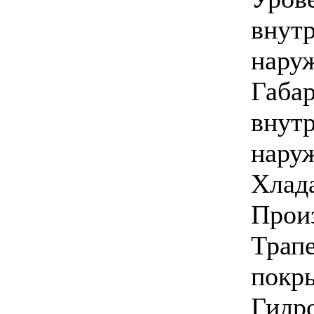
Plzma ion
внутр
нару
Габа
Позвоните, чтобы
внут
уточнить цену
SATURN ST-07HR
Bio
нару
Хлада
Прои
Трап
2 275.00 грн.
LG A12LH(E,H,R)
покр
Гидр