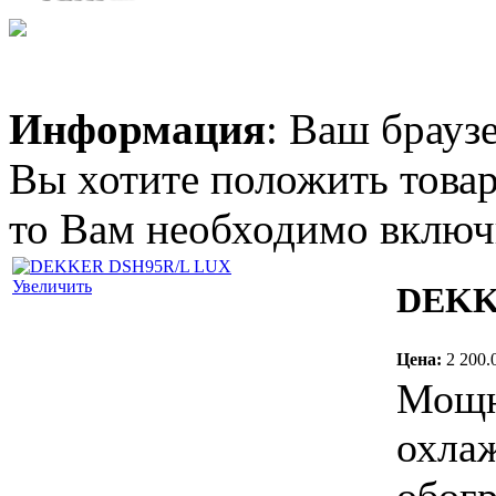
Craftmann Nokia 8210
(BLB-2)
Информация
: Ваш брауз
95.00 грн.
Вы хотите положить товар
SATURN ST-24HR
Bio
то Вам необходимо включи
Увеличить
DEKK
4 530.00 грн.
Цена:
2 200.
LG S24LHQ
Мощн
охла