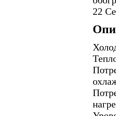
обогр
22 С
Позвоните, чтобы
уточнить цену
TOSOT GK-24A - DC
INVERTER
Опи
Холо
Тепл
Позвоните, чтобы
уточнить цену
LG S07AHQ
Потр
охла
Потр
нагре
Позвоните, чтобы
уточнить цену
Урове
TOSOT GN-07P