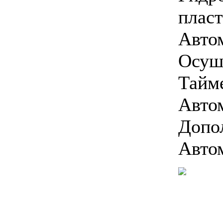
плас
Позвоните, чтобы
Авто
уточнить цену
Осуш
Тайм
Авто
Допо
Автом