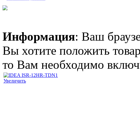
(BLC-2)
Информация
: Ваш брауз
95.00 грн.
Вы хотите положить товар
Аккумулятор
Craftmann Nokia 6111
(BL-4B)
то Вам необходимо включи
Увеличить
95.00 грн.
LG S36LHР