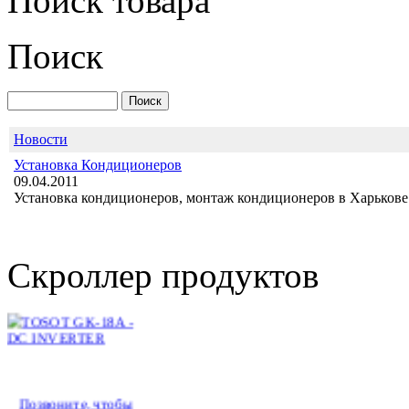
Поиск товара
Поиск
Midea MSX-12HRN1
Новости
Установка Кондиционеров
09.04.2011
Позвоните, чтобы
Установка кондиционеров, монтаж кондиционеров в Харькове 
уточнить цену
TOSOT GK-18A - DC
INVERTER
Скроллер продуктов
Позвоните, чтобы
уточнить цену
Аккумулятор
Craftmann Nokia 3310