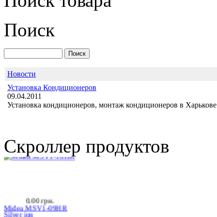
Поиск товара
Поиск
HONDA HD-
09HRA4F/VHS
Новости
Установка Кондиционеров
09.04.2011
4 195.00 грн.
Установка кондиционеров, монтаж кондиционеров в Харькове 
Midea MSV1-18HR
Скроллер продуктов
0.00 грн.
Midea MSV1-09HR
Silver ion