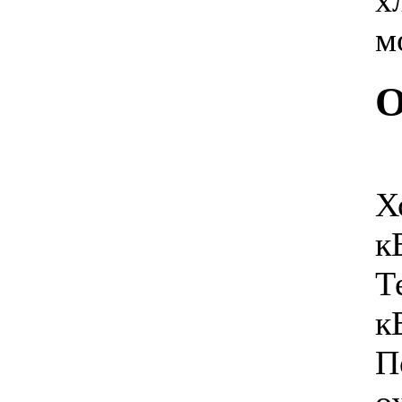
х
3 010.00 грн.
LUBERG LSR-07 HD
м
DELUXE
О
2 100.00 грн.
IDEA ISR-07HR-R
Х
к
Т
к
2 080.00 грн.
IDEA ISR-12HR-
TDN1
П
о