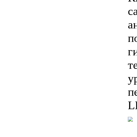
с
а
п
г
т
у
п
L