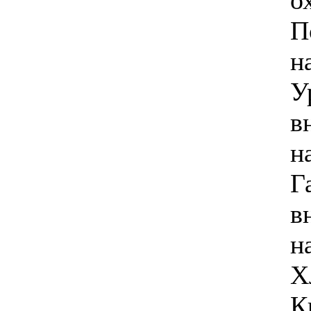
П
н
4 265.00 грн.
LG S09LHPT
У
в
н
Позвоните, чтобы
Г
уточнить цену
IDEA ISR-12ARDN1
в
н
Х
К
4 410.00 грн.