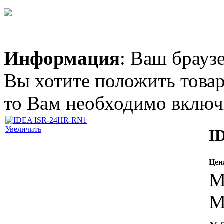
Информация
: Ваш брауз
3 086.00 грн.
LG G09LHT
Вы хотите положить товар
то Вам необходимо включи
Увеличить
I
Позвоните, чтобы
уточнить цену
IDEA ISR-12HR-BN1
Цен
М
М