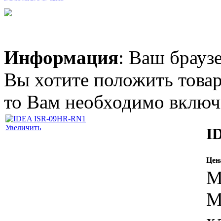
Информация
: Ваш брауз
2 090.00 грн.
TOSOT GN-09F
Вы хотите положить товар
Plzma ion
то Вам необходимо включи
Увеличить
I
Позвоните, чтобы
уточнить цену
Цен
TOSOT GU-18A(B) -
DC INVERTER
М
М