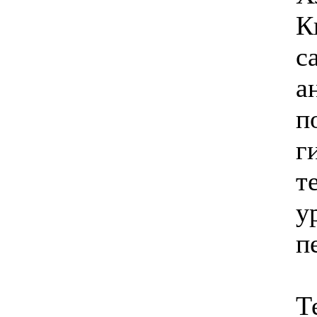
К
Позвоните, чтобы
уточнить цену
с
а
п
г
т
у
п
Т