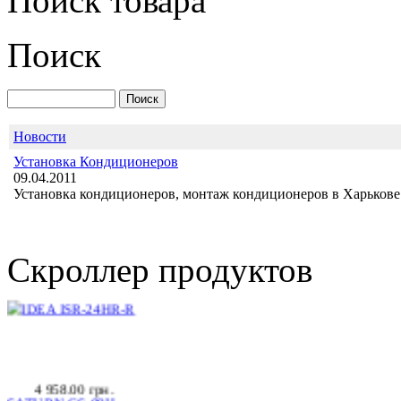
Поиск товара
Поиск
LG S09LHQ
Новости
Установка Кондиционеров
09.04.2011
Позвоните, чтобы
Установка кондиционеров, монтаж кондиционеров в Харькове 
уточнить цену
IDEA ISR-24HR-R
Скроллер продуктов
4 958.00 грн.
SATURN CS-09H