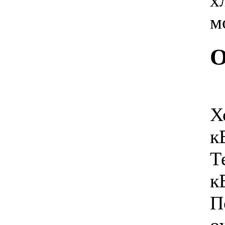
х
м
Позвоните, чтобы
уточнить цену
IDEA ISR-24HR-RN1
О
Х
5 035.00 грн.
Midea MSV1-
07HRN1
к
Т
к
П
Позвоните, чтобы
уточнить цену
LUBERG LSR-09
о
HDV INVERTER