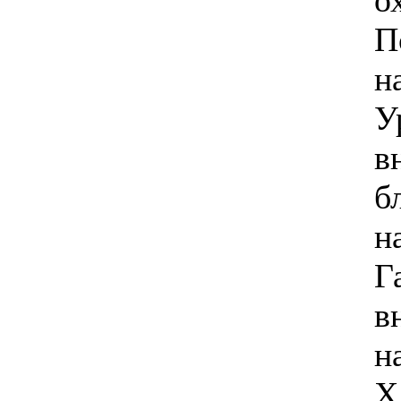
П
н
У
3 700.00 грн.
DEKKER
в
DSH135R/V
VERITAS
б
н
Г
Позвоните, чтобы
уточнить цену
DEKKER
в
DSH195R/L LUX
н
Х