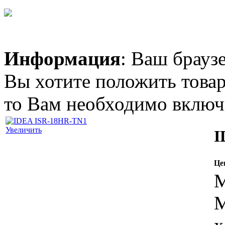
0.00 грн.
Информация
: Ваш брауз
TOSOT GK-09A - DC
INVERTER
Вы хотите положить товар
то Вам необходимо включи
Увеличить
I
Позвоните, чтобы
уточнить цену
TOSOT GK-24A - DC
INVERTER
Це
М
М