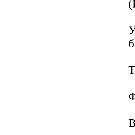
(
У
б
Т
Ф
В