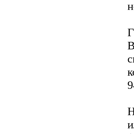
н
Г
В
с
к
9
Н
и