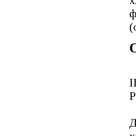
х
Позвоните, чтобы
уточнить цену
ф
Midea MSR-09HR
(
2 300.00 грн.
IDE ISR-07HR-T +
plazma
I
Р
2 036.00 грн.
LG S12AF AURO
Д
INVERTER
х