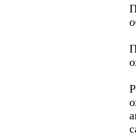
П
о
П
о
Р
о
а
с