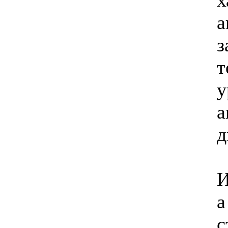
а
з
Позвоните, чтобы
уточнить цену
т
SATURN CS-07H
у
а
д
1 920.00 грн.
Midea MSR-07HRA
И
а
с