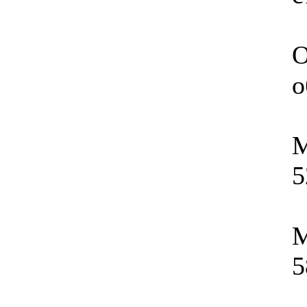
0.00 грн.
О
о
М
5
М
5