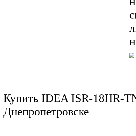
н
с
л
н
Купить IDEA ISR-18HR-TN1
Днепропетровске