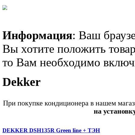
Позвоните, чтобы
Информация
: Ваш брауз
уточнить цену
IDEA ISR-09HR-BN1
Вы хотите положить товар
то Вам необходимо включи
Dekker
2 764.00 грн.
LG A12LH(E,H,R)
При покупке кондиционера в нашем магаз
на установк
DEKKER DSH135R Green line + ТЭН
Позвоните, чтобы