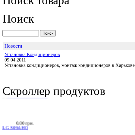
Поиск товара
HPC HPT-12 H1
Поиск
Новости
Установка Кондиционеров
2 280.00 грн.
09.04.2011
Midea MSR-09HRA
Установка кондиционеров, монтаж кондиционеров в Харькове 
Скроллер продуктов
0.00 грн.
LG S09AHQ