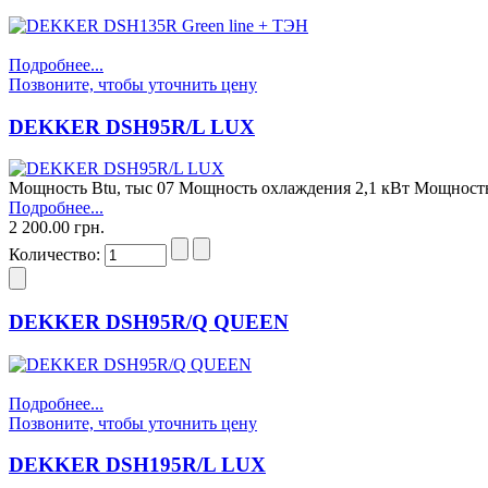
уточнить цену
IDEA ISR-24HR-R
Подробнее...
Позвоните, чтобы уточнить цену
DEKKER DSH95R/L LUX
Мощность Btu, тыс 07 Мощность охлаждения 2,1 кВт Мощность
4 958.00 грн.
Подробнее...
LG A09LK(E,H,R)
2 200.00 грн.
Количество:
DEKKER DSH95R/Q QUEEN
Позвоните, чтобы
Подробнее...
уточнить цену
Позвоните, чтобы уточнить цену
IDEA ISR-18ARDN1
DEKKER DSH195R/L LUX